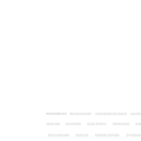
útsó, zöldterület rendezés,
kertrendezés, jégmentesítő
tereprendezés, fűnyírás, s
csúszásmentesítő, jégment
zöldterület, fenntartás, 
fakivágás, földszállítás, mű
útszóró, sószóró, sószórá
eszköz
gyepszőnyeg
idegenvezetés
csúszásmentes beton
ecocle
kinai piac
teenmodel
olcsó repjegy
betoncsiszoló
bra
betoncsiszolás
mininova
parketta felújítás
fogyokura