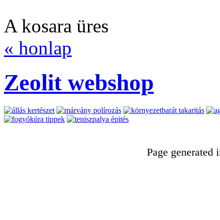
A kosara üres
« honlap
Zeolit webshop
Page generated 
zeolit, fűnyírás, kertfennt
telepítés, gazolás, kertész