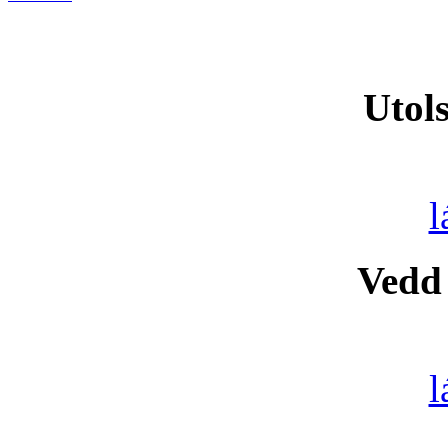
Utols
l
Vedd
l