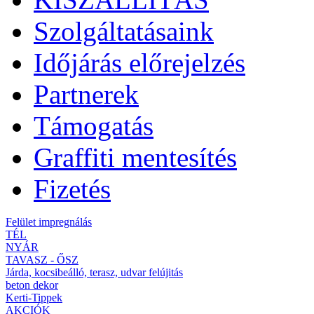
Szolgáltatásaink
Időjárás előrejelzés
Partnerek
Támogatás
Graffiti mentesítés
Fizetés
Felület impregnálás
TÉL
NYÁR
TAVASZ - ŐSZ
Járda, kocsibeálló, terasz, udvar felújitás
beton dekor
Kerti-Tippek
AKCIÓK