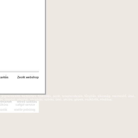
Zeolit webshop
, jégmentesítő, kertépítés, füvesítés, zeolit, tereprendezés, fűnyírás, síkosság, mentesítő, útsó,
rtás, útszóró, sószóró, sószórás, szórás, útsó, akciós, gépek, eszközök, eladása.
artmanok
olcsó szállás
yókúra
callgirl service
szolás
marble polishing