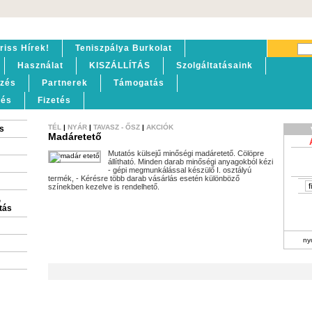
riss Hírek!
Teniszpálya Burkolat
Használat
KISZÁLLÍTÁS
Szolgáltatásaink
lzés
Partnerek
Támogatás
tés
Fizetés
TÉL
|
NYÁR
|
TAVASZ - ŐSZ
|
AKCIÓK
s
Madáretető
Mutatós külsejű minőségi madáretető. Cölöpre
állítható. Minden darab minőségi anyagokból kézi
- gépi megmunkálással készülő I. osztályú
termék, - Kérésre több darab vásárlás esetén különböző
színekben kezelve is rendelhető.
,
itás
ny