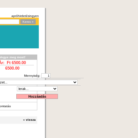
apróhirdetés
ingyen
Vegye meg most!
Ár: Ft
6500.00
6500.00
Mennyiség:
omtatás
«
vissza