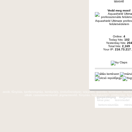
lábtörlő
Vedd meg most!
Aquashield Ultimate profes
felületvédelem
Online:
4
Today hits:
102
Yesterday hits:
20
Total hits:
2,169
Your IP:
216.73.217.
zeolit, fűnyírás, kertfenntartás, kertépítés, öntözőrendszer, telepítés, gazolás, kertészeti, mun
útkáli, csúszásmentesítő, jégmentesítő, fűnyírás, hóeltakarítás, zöldterület, fe
gyepszőnyeg
idegenve
kinai piac
teenmodel
betoncsiszolás
minin