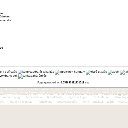
szionális
4
70
Page generated in:
0.059883832931519
sec.
kák, síkosság, mentesítés, útsó, zöldterület rendezés, útszórósó, kerítés, útsó, akció, kertrendezés
nntartás, kertépítés, gallyazás, metszés, fakivágás, földszállítás, műtrágyázás, zöldterület, fennta
zetés
csúszásmentes beton
ecoclean
zeolit
cukor eladás
aukciók
Horvátországi ap
olcsó repjegy
betoncsiszoló
brandstock
fogyókúra tippek
zeolit depo
villám fog
ova
parketta felújítás
fogyokura
betoncsiszolás
kabrio
betonozás
gránit
padlócsi