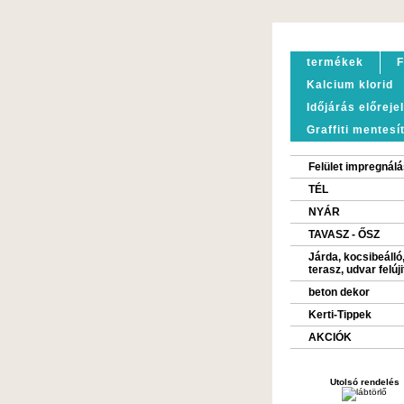
termékek
F
Kalcium klorid
Időjárás előreje
Graffiti mentesí
Felület impregnálá
TÉL
NYÁR
TAVASZ - ŐSZ
Járda, kocsibeálló
terasz, udvar felúj
beton dekor
Kerti-Tippek
AKCIÓK
Utolsó rendelés