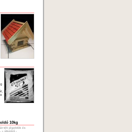
ég
r,
fa
goldó 10kg
t téli jégoldók és
L
»
útszóró -