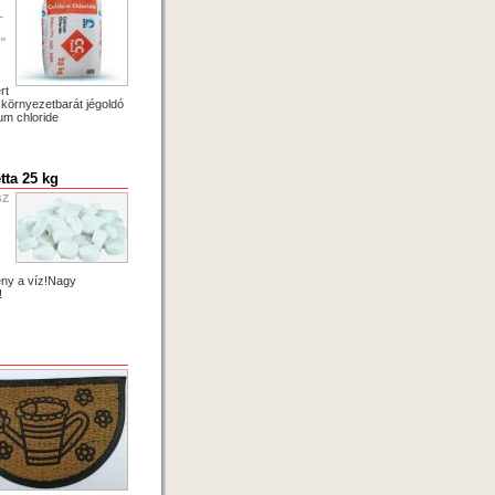
L
»
rt
,környezetbarát jégoldó
um chloride
tta 25 kg
SZ
ény a víz!Nagy
!