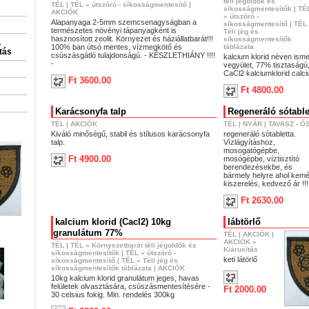
téli jégoldók és
TÉL
|
TÉL
»
útszóró - síkosságmentesítő
|
síkosságmentesítők
|
TÉ
AKCIÓK
»
útszóró -
Alapanyaga 2-5mm szemcsenagyságban a
síkosságmentesítő
|
TÉL
természetes növényi tápanyagként is
Téli jég és
hasznosított zeolit. Környezet és háziállatbarát!!!
síkosságmentesítők
,
100% ban útsó mentes, vízmegkötő és
táblázata
itás
csúszásgátló tulajdonságú. - KÉSZLETHIÁNY !!!!
kalcium klorid néven isme
-
vegyület, 77% tisztaságú
CaCl2 kalciumklorid calci
Ft 3600.00
Ft 4800.00
Karácsonyfa talp
Regeneráló sótable
TÉL
|
AKCIÓK
TÉL
|
NYÁR
|
TAVASZ - Ő
Kiváló minőségű, stabil és stílusos karácsonyfa
regeneráló sótabletta.
talp.
Vízlágyításhoz,
mosogatógépbe,
Ft 4900.00
mosógépbe, víztisztító
berendezésekbe, és
bármely helyre ahol kem
kiszerelés, kedvező ár !!!
Ft 2630.00
kalcium klorid (Cacl2) 10kg
lábtörlő
granulátum 77%
TÉL
|
AKCIÓK
|
AKCIÓK
»
TÉL
|
TÉL
»
Környezetbarát téli jégoldók és
Kiárusítás
síkosságmentesítők
|
TÉL
»
útszóró -
keti látörlő
síkosságmentesítő
|
TÉL
»
Téli jég és
síkosságmentesítők táblázata
|
AKCIÓK
10kg kalcium klorid granulátum jeges, havas
felületek olvasztására, csúszásmentesítésére -
Ft 2000.00
30 celsius fokig. Min. rendelés 300kg