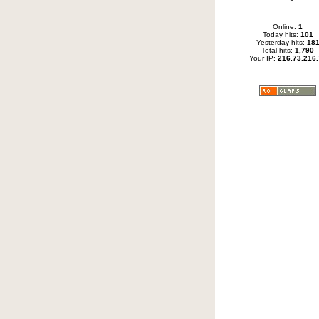
Online:
1
Today hits:
101
Yesterday hits:
18
Total hits:
1,790
Your IP:
216.73.216.