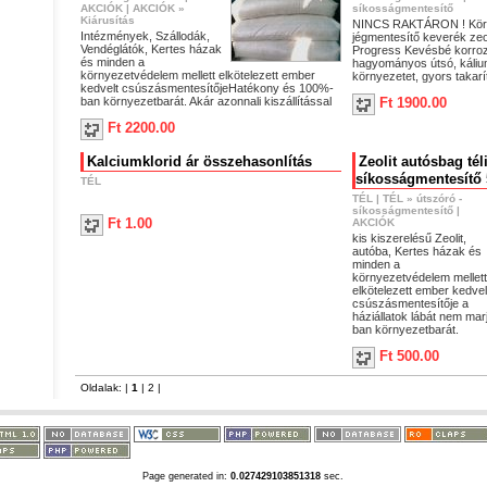
AKCIÓK
|
AKCIÓK
»
síkosságmentesítő
Kiárusítás
NINCS RAKTÁRON ! Körny
Intézmények, Szállodák,
jégmentesítő keverék zeoli
Vendéglátók, Kertes házak
Progress Kevésbé korrozí
és minden a
hagyományos útsó, kálium
környezetvédelem mellett elkötelezett ember
környezetet, gyors takar
kedvelt csúszásmentesítőjeHatékony és 100%-
ban környezetbarát. Akár azonnali kiszállítással
Ft 1900.00
Ft 2200.00
Kalciumklorid ár összehasonlítás
Zeolit autósbag tél
síkosságmentesítő 
TÉL
TÉL
|
TÉL
»
útszóró -
síkosságmentesítő
|
Ft 1.00
AKCIÓK
kis kiszerelésű Zeolit,
autóba, Kertes házak és
minden a
környezetvédelem mellett
elkötelezett ember kedvel
csúszásmentesítője a
háziállatok lábát nem ma
ban környezetbarát.
Ft 500.00
Oldalak: |
1
|
2
|
Page generated in:
0.027429103851318
sec.