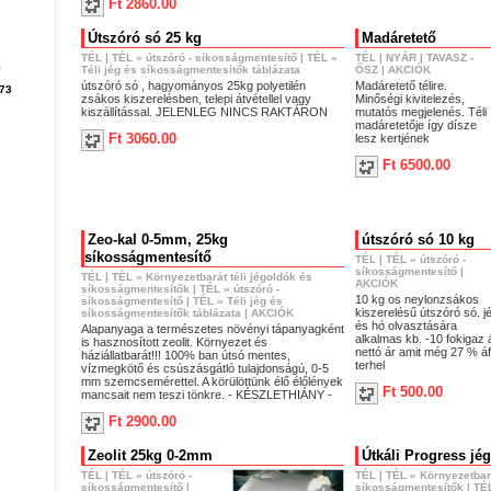
Ft 2860.00
Útszóró só 25 kg
Madáretető
TÉL
|
TÉL
»
útszóró - síkosságmentesítő
|
TÉL
»
TÉL
|
NYÁR
|
TAVASZ -
1
Téli jég és síkosságmentesítők táblázata
ŐSZ
|
AKCIÓK
útszóró só , hagyományos 25kg polyetilén
Madáretető télire.
73
zsákos kiszerelésben, telepi átvétellel vagy
Minőségi kivitelezés,
kiszállítással. JELENLEG NINCS RAKTÁRON
mutatós megjelenés. Téli
madáretetője így dísze
Ft 3060.00
lesz kertjének
Ft 6500.00
Zeo-kal 0-5mm, 25kg
útszóró só 10 kg
síkosságmentesítő
TÉL
|
TÉL
»
útszóró -
síkosságmentesítő
|
TÉL
|
TÉL
»
Környezetbarát téli jégoldók és
AKCIÓK
síkosságmentesítők
|
TÉL
»
útszóró -
10 kg os neylonzsákos
síkosságmentesítő
|
TÉL
»
Téli jég és
kiszerelésű útszóró só. j
síkosságmentesítők táblázata
|
AKCIÓK
és hó olvasztására
Alapanyaga a természetes növényi tápanyagként
alkalmas kb. -10 fokigaz á
is hasznosított zeolit. Környezet és
nettó ár amit még 27 % á
háziállatbarát!!! 100% ban útsó mentes,
terhel
vízmegkötő és csúszásgátló tulajdonságú, 0-5
mm szemcsemérettel. A körülöttünk élő élőlények
Ft 500.00
mancsait nem teszi tönkre. - KÉSZLETHIÁNY -
Ft 2900.00
Zeolit 25kg 0-2mm
Útkáli Progress jé
TÉL
|
TÉL
»
útszóró -
TÉL
|
TÉL
»
Környezetbará
síkosságmentesítő
|
síkosságmentesítők
|
TÉ