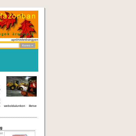
apróhirdetés
ingyen
0
n
,
k
s
weboldalunkon illetve
kg
át