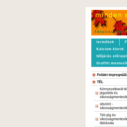
termékek
F
Kalcium klorid
Időjárás előreje
Graffiti mentesí
Felület impregnálá
TÉL
Környezetbarát té
jégoldók és
síkosságmentesít
útszóró -
síkosságmentesít
Téli jég és
síkosságmentesít
táblázata