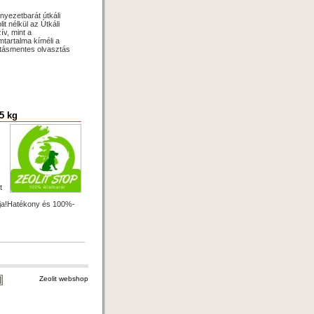
ezetbarát útkáli
t nélkül az Útkáli
v, mint a
tartalma kíméli a
ításmentes olvasztás
i
5 kg
t
rja!Hatékony és 100%-
Zeolit webshop