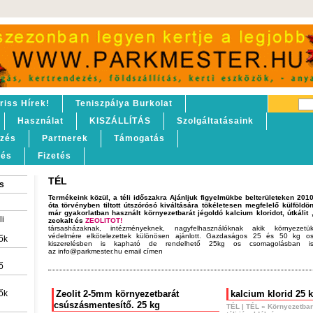
riss Hírek!
Teniszpálya Burkolat
Használat
KISZÁLLÍTÁS
Szolgáltatásaink
lzés
Partnerek
Támogatás
tés
Fizetés
TÉL
s
Termékeink közül, a téli időszakra Ajánljuk figyelmükbe belterületeken 201
óta törvényben tiltott útszórósó kiváltására tökéletesen megfelelő külföldö
már gyakorlatban használt környezetbarát jégoldó kalcium kloridot, útkálit 
li
zeokalt és
ZEOLITOT!
társasházaknak, intézményeknek, nagyfelhasználóknak akik környezetü
védelmére elkötelezettek különösen ajánlott. Gazdaságos 25 és 50 kg o
ők
kiszerelésben is kapható de rendelhető 25kg os csomagolásban is 
az info@parkmester.hu email címen
ő
ők
Zeolit 2-5mm környezetbarát
kalcium klorid 25 
csúszásmentesítő. 25 kg
TÉL
|
TÉL
»
Környezetbar