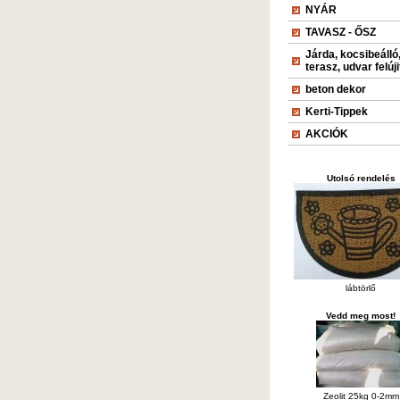
NYÁR
TAVASZ - ŐSZ
Járda, kocsibeálló
terasz, udvar felúj
beton dekor
Kerti-Tippek
AKCIÓK
Utolsó rendelés
lábtörlő
Vedd meg most!
Zeolit 25kg 0-2mm