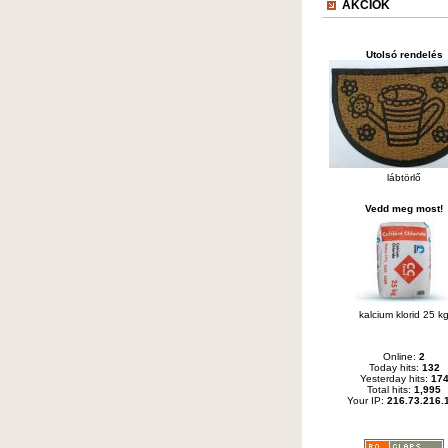
AKCIÓK
Utolsó rendelés
lábtörlő
Vedd meg most!
kalcium klorid 25 k
Online:
2
Today hits:
132
Yesterday hits:
17
Total hits:
1,995
Your IP:
216.73.216.