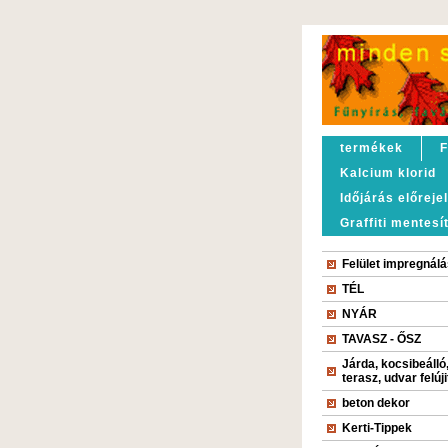
termékek
F
Kalcium klorid
Időjárás előreje
Graffiti mentesí
Felület impregnálá
TÉL
NYÁR
TAVASZ - ŐSZ
Járda, kocsibeálló
terasz, udvar felúj
beton dekor
Kerti-Tippek