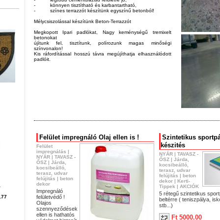
-
könnyen tisztítható és karbantartható,
-
színes terrazzót készítünk egyszínű betonból!
Mélycsiszolással készítünk Beton-Terrazzót
Megkopott Ipari padlókat, Nagy keménységű tremixelt
betonokat
újítunk fel, tisztítunk, polírozunk magas minőségi
színvonalon!
Kis ráfordítással hosszú távra megújíthatja elhasználódott
padlóit.
Felület impregnáló Olaj ellen is !
Szintetikus sportpá
készités
Felület
impregnálás
|
NYÁR
|
TAVASZ -
g
NYÁR
|
TAVASZ -
ŐSZ
|
Járda,
ŐSZ
|
Járda,
kocsibeálló,
kocsibeálló,
terasz, udvar
terasz, udvar
felújitás
|
beton
felújitás
|
beton
dekor
|
Kerti-
dekor
4
Tippek
|
AKCIÓK
Impregnáló
5 rétegű szintetikus sport
177
felületvédő !
beltérre ( teniszpálya, isk
Olajos
stb...)
szennyeződések
ellen is hathatós
Ft 5000.00