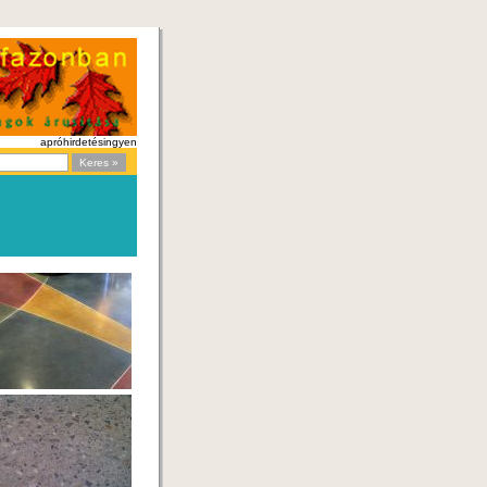
apróhirdetés
ingyen