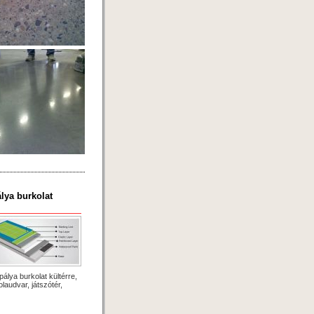
lya burkolat
pálya burkolat kültérre,
olaudvar, játszótér,