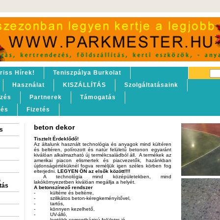
riss Hírek!
Teniszpálya Burkolat
Használat
KISZÁLLÍTÁS
Szolgáltatásaink
lzés
Partnerek
Támogatás
tés
Fizetés
beton dekor
s
Tisztelt Érdeklődő!
Az általunk használt technológia és anyagok mind kültéren
és beltéren, polírozott és natúr felületű betonon egyaránt
kiválóan alkalmazható új termékcsaládból áll. A termékek az
amerikai piacon elismertek és piacvezetők, hazánkban
újdonságértéküknél fogva reméljük igen széles körben fog
elterjedni.
LEGYEN ÖN az elsők között!!!!
A technológia mind középületekben, mind
,
lakókörnyezetben kiválóan megállja a helyét.
itás
A betonszínező rendszer
-
kültérre és beltérre,
-
szilikátos beton-kéregkeményítővel,
-
tartós,
-
könnyen kezelhető,
-
UV-álló,
-
legtöbb cementbázisú felületre jó,