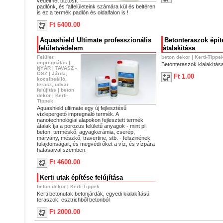
védelmet biztosít
padlónk, és falfelületeink számára kül és beltéren
is ez a termék padlón és oldalfalon is !
Ft 6400.00
Aquashield Ultimate professzionális
Betonteraszok építés
felületvédelem
átalakítása
Felület
beton dekor
|
Kerti-Tippe
impregnálás
|
Betonteraszok kialakítás
NYÁR
|
TAVASZ -
ŐSZ
|
Járda,
Ft 1.00
kocsibeálló,
terasz, udvar
felújitás
|
beton
dekor
|
Kerti-
Tippek
Aquashield ultimate egy új fejlesztésű
vízlepergető impregnáló termék. A
nanotechnológiai alapokon fejlesztett termék
átalakítja a porozus felületű anyagok - mint pl.
beton, terméskő, agyagkerámia, cserép,
márvány, mészkő, travertine, stb. - felszinének
tulajdonságait, és megvédi őket a víz, és vízpára
hatásaival szemben.
Ft 4600.00
Kerti utak építése felújítása
beton dekor
|
Kerti-Tippek
Kerti betonutak betonjárdák, egyedi kialakítású
teraszok, esztrichből betonból
Ft 2000.00