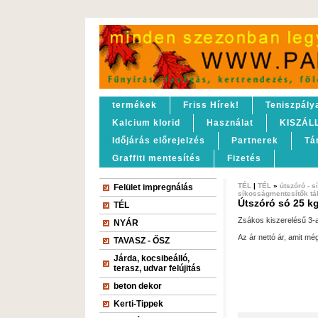
termékek
Friss Hírek!
Teniszpály
Kalcium klorid
Használat
KISZÁL
Időjárás előrejelzés
Partnerek
Tá
Graffiti mentesítés
Fizetés
TÉL
|
TÉL
»
útszóró - 
Felület impregnálás
síkosságmentesítők tá
Útszóró só 25 k
TÉL
Zsákos kiszerelésű 3-
NYÁR
Az ár nettó ár, amit mé
TAVASZ - ŐSZ
Járda, kocsibeálló,
terasz, udvar felújitás
beton dekor
Kerti-Tippek