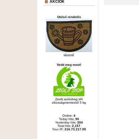
AKCIÓK
Utolsó rendelés
lábtörlő
Vedd meg most!
Zeolit autósbag téli
síkosságmentesítő 5 kg
Online:
4
Today hits:
90
Yesterday hits:
204
Total hits:
2,157
Your IP:
216.73.217.99