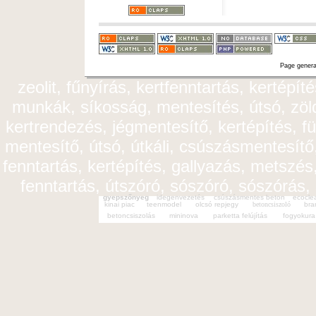
Page genera
zeolit, fűnyírás, kertfenntartás, kertépít
munkák, síkosság, mentesítés, útsó, zöldt
kertrendezés, jégmentesítő, kertépítés, fü
mentesítő, útsó, útkáli, csúszásmentesítő,
fenntartás, kertépítés, gallyazás, metszés,
fenntartás, útszóró, sószóró, sószórás,
gyepszőnyeg
idegenvezetés
csúszásmentes beton
ecocle
kinai piac
teenmodel
olcsó repjegy
betoncsiszoló
bra
betoncsiszolás
mininova
parketta felújítás
fogyokura