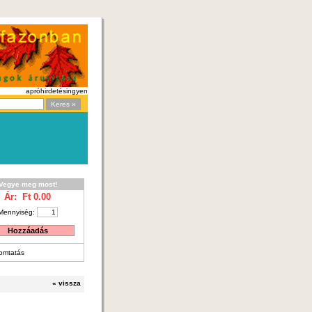
apróhirdetés
ingyen
Vegye meg most!
Ár: Ft
0.00
Mennyiség:
omtatás
«
vissza