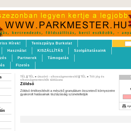
riss Hírek!
Teniszpálya Burkolat
Használat
KISZÁLLÍTÁS
Szolgáltatásaink
lzés
Partnerek
Támogatás
tés
Fizetés
TÉL
|
TÉL
»
útszóró - síkosságmentesítő
|
TÉL
»
Téli jég és
s
síkosságmentesítők táblázata
Zöldsó
Zöldsó értékesítését a mészkő granulátum összetevő környezetre
gyakorolt hatásainak tisztázásáig szüneteltetjük
,
ny
itás