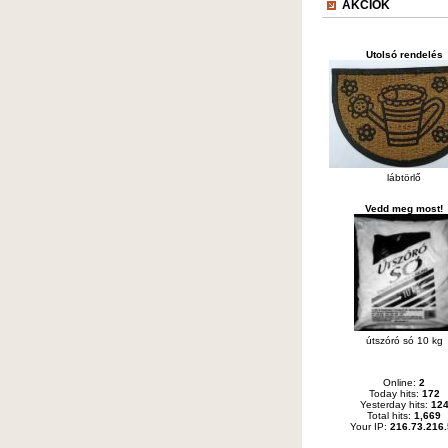
AKCIÓK
Utolsó rendelés
lábtörlő
Vedd meg most!
útszóró só 10 kg
Online:
2
Today hits:
172
Yesterday hits:
12
Total hits:
1,669
Your IP:
216.73.216.