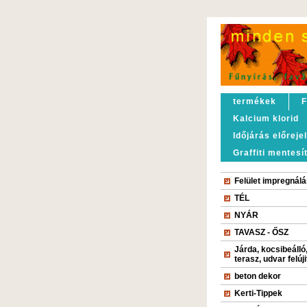
termékek
F
Kalcium klorid
Időjárás előreje
Graffiti mentesí
Felület impregnálá
TÉL
NYÁR
TAVASZ - ŐSZ
Járda, kocsibeálló
terasz, udvar felúj
beton dekor
Kerti-Tippek