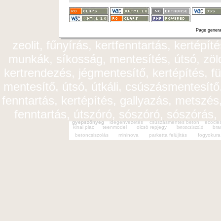
Page genera
zeolit, fűnyírás, kertfenntartás, kertépít
munkák, síkosság, mentesítés, útsó, zöldt
kertrendezés, jégmentesítő, kertépítés, fü
mentesítő, útsó, útkáli, csúszásmentesítő,
fenntartás, kertépítés, gallyazás, metszés,
fenntartás, útszóró, sószóró, sószórás,
gyepszőnyeg
idegenvezetés
csúszásmentes beton
ecocle
kinai piac
teenmodel
olcsó repjegy
betoncsiszoló
bra
betoncsiszolás
mininova
parketta felújítás
fogyokura