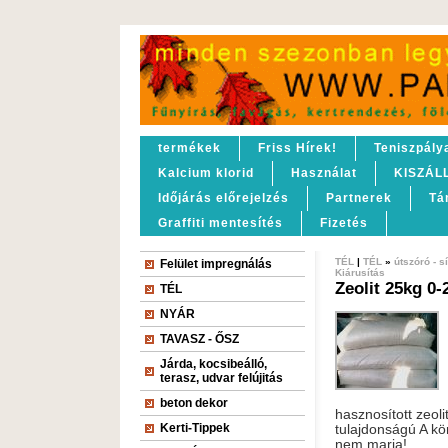
termékek
Friss Hírek!
Teniszpály
Kalcium klorid
Használat
KISZÁL
Időjárás előrejelzés
Partnerek
Tá
Graffiti mentesítés
Fizetés
TÉL
|
TÉL
»
útszóró - 
Felület impregnálás
Kiárusítás
Zeolit 25kg 0
TÉL
NYÁR
TAVASZ - ŐSZ
Járda, kocsibeálló,
terasz, udvar felújitás
beton dekor
hasznosított zeol
Kerti-Tippek
tulajdonságú A kö
nem marja!