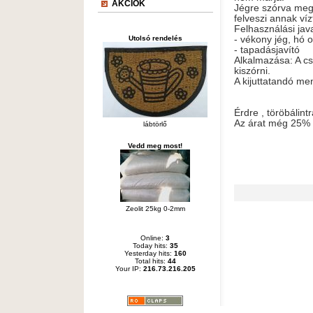
AKCIÓK
Jégre szórva megk
felveszi annak víz
Felhasználási jav
- vékony jég, hó 
Utolsó rendelés
- tapadásjavító
Alkalmazása: A csú
kiszórni.
A kijuttatandó m
Érdre , töröbálint
Az árat még 25% á
lábtörlő
útsó, útszóró só, a
Vedd meg most!
kertépítés, öntözö
földszállítás,
Zeolit 25kg 0-2mm
Online:
3
Today hits:
35
Yesterday hits:
160
Total hits:
44
Your IP:
216.73.216.205