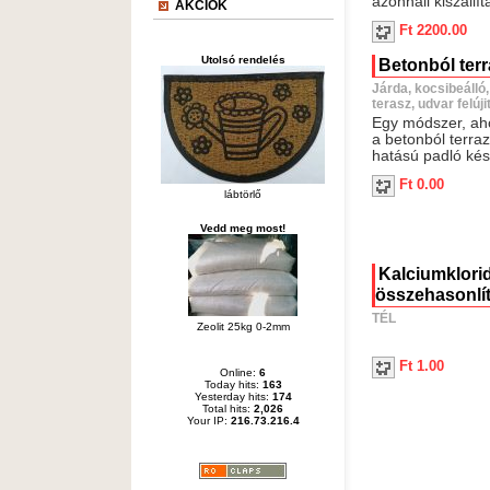
azonnali kiszállít
AKCIÓK
Ft 2200.00
Utolsó rendelés
Betonból ter
Járda, kocsibeálló,
terasz, udvar felúji
Egy módszer, ah
a betonból terra
hatású padló kés
Ft 0.00
lábtörlő
Vedd meg most!
Kalciumklorid
összehasonlí
TÉL
Zeolit 25kg 0-2mm
Ft 1.00
Online:
6
Today hits:
163
Yesterday hits:
174
Total hits:
2,026
Your IP:
216.73.216.4