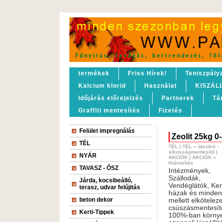
termékek
Friss Hírek!
Teniszpály
Kalcium klorid
Használat
KISZÁL
Időjárás előrejelzés
Partnerek
Tá
Graffiti mentesítés
Fizetés
Felület impregnálás
Zeolit 25kg 
TÉL
TÉL
|
TÉL
»
útszóró -
síkosságmentesítő
|
NYÁR
AKCIÓK
|
AKCIÓK
»
Kiárusítás
TAVASZ - ŐSZ
Intézmények,
Szállodák,
Járda, kocsibeálló,
Vendéglátók, Ker
terasz, udvar felújitás
házak és minden
beton dekor
mellett elkötelez
csúszásmentesít
Kerti-Tippek
100%-ban környe