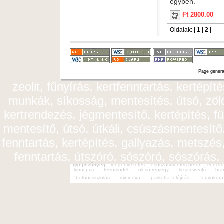
egyben.
Ft 2800.00
Oldalak: |
1
|
2
|
Page genera
zeolit, fűnyírás, kertfenntartás, kertépít
munkák, síkosság, mentesítés, útsó, zöldt
kertrendezés, jégmentesítő, kertépítés, fü
mentesítő, útsó, útkáli, csúszásmentesítő,
fenntartás, kertépítés, gallyazás, metszés,
fenntartás, útszóró, sószóró, sószórás,
gyepszőnyeg
idegenvezetés
csúszásmentes beton
ecocle
kinai piac
teenmodel
olcsó repjegy
betoncsiszoló
bra
betoncsiszolás
mininova
parketta felújítás
fogyokura