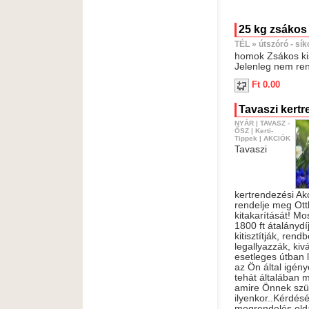
25 kg zsákos
TÉL
»
útszóró - sí
homok Zsákos ki
Jelenleg nem ren
Ft 0.00
Tavaszi kert
NYÁR
|
TAVASZ -
ŐSZ
|
Kerti-
Tippek
|
AKCIÓK
Tavaszi
kertrendezési Ak
rendelje meg Ott
kitakarítását! Mo
1800 ft átalánydí
kitisztítják, rend
legallyazzák, kiv
esetleges útban lé
az Ön által igény
tehát általában 
amire Önnek szü
ilyenkor..Kérdésé
megrendelés olda