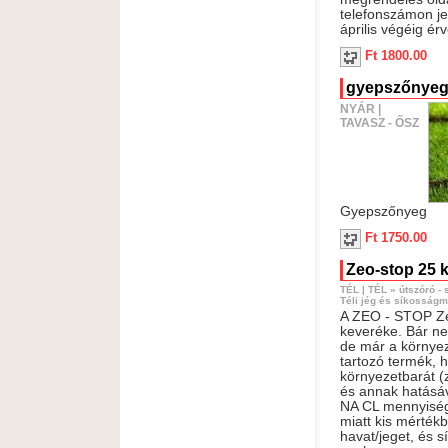
telefonszámon jel
április végéig ér
Ft 1800.00
gyepszőnyeg 
NYÁR
|
TAVASZ - ŐSZ
Gyepszőnyeg
Ft 1750.00
Zeo-stop 25 
TÉL
|
TÉL
»
útszóró -
Téli jég és síkosságm
A ZEO - STOP Ze
keveréke. Bár ne
de már a környez
tartozó termék, 
környezetbarát (z
és annak hatásáva
NA CL mennyiség
miatt kis mértékb
havat/jeget, és s