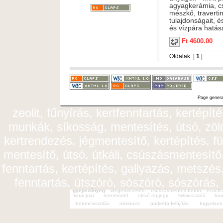
agyagkerámia, c
mészkő, travertin
tulajdonságait, é
és vízpára hatás
Ft 4600.00
Oldalak: |
1
|
Page genera
zeolit, fűnyírás, kertfenntartás, kertépít
munkák, síkosság, mentesítés, útsó, zöldt
kertrendezés, jégmentesítő, kertépítés, fü
mentesítő, útsó, útkáli, csúszásmentesítő,
fenntartás, kertépítés, gallyazás, metszés,
fenntartás, útszóró, sószóró, sószórás,
gyepszőnyeg
idegenvezetés
csúszásmentes beton
ecocle
kinai piac
teenmodel
olcsó repjegy
betoncsiszoló
bra
betoncsiszolás
mininova
parketta felújítás
fogyokura