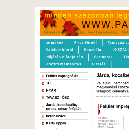
termékek
Friss Hírek!
Teniszpály
Kalcium klorid
Használat
KISZÁL
Időjárás előrejelzés
Partnerek
Tá
Graffiti mentesítés
Fizetés
Járda, kocsibe
Felület impregnálás
TÉL
Vállaljuk betonozo
megjelenésű sznezett
NYÁR
felfagyott, cementhiá
TAVASZ - ŐSZ
Járda, kocsibeálló,
Felület impreg
terasz, udvar felújitás
!
beton dekor
Felület
impregnálás
|
Kerti-Tippek
NYÁR
|
TAVASZ -
ŐSZ
|
Járda,