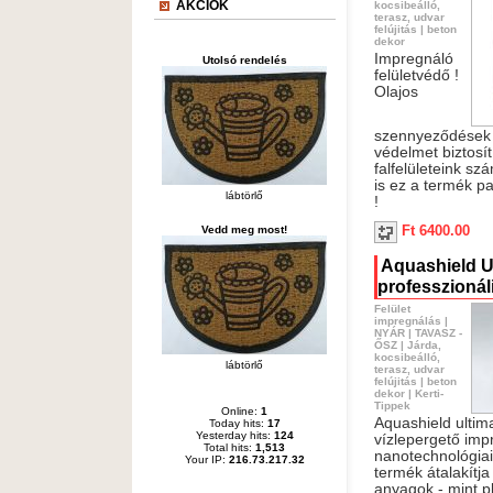
AKCIÓK
kocsibeálló,
terasz, udvar
felújitás
|
beton
dekor
Impregnáló
Utolsó rendelés
felületvédő !
Olajos
szennyeződések e
védelmet biztosít
falfelületeink sz
is ez a termék pa
lábtörlő
!
Ft 6400.00
Vedd meg most!
Aquashield U
professzionál
Felület
impregnálás
|
NYÁR
|
TAVASZ -
ŐSZ
|
Járda,
kocsibeálló,
lábtörlő
terasz, udvar
felújitás
|
beton
dekor
|
Kerti-
Tippek
Online:
1
Aquashield ultima
Today hits:
17
Yesterday hits:
124
vízlepergető imp
Total hits:
1,513
nanotechnológiai 
Your IP:
216.73.217.32
termék átalakítja
anyagok - mint p