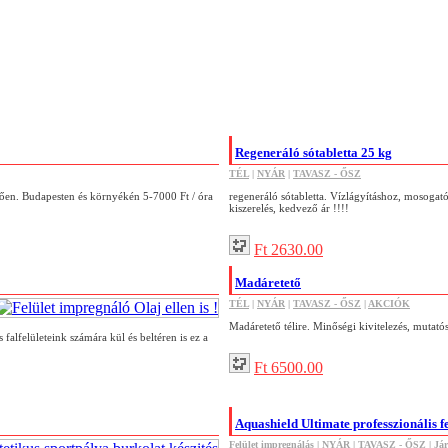
Regeneráló sótabletta 25 kg
TÉL
|
NYÁR
|
TAVASZ - ŐSZ
üggően. Budapesten és környékén 5-7000 Ft / óra
regeneráló sótabletta. Vízlágyításhoz, mosoga
kiszerelés, kedvező ár !!!!
Ft 2630.00
Madáretető
TÉL
|
NYÁR
|
TAVASZ - ŐSZ
|
AKCIÓK
Madáretető télire. Minőségi kivitelezés, mutató
falfelületeink számára kül és beltéren is ez a
Ft 6500.00
Aquashield Ultimate professzionális f
Felület impregnálás
|
NYÁR
|
TAVASZ - ŐSZ
|
Jár