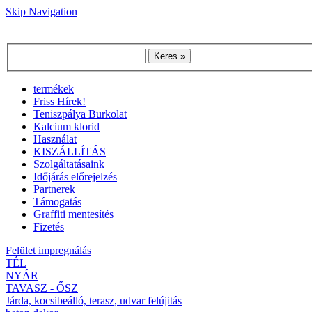
Skip Navigation
termékek
Friss Hírek!
Teniszpálya Burkolat
Kalcium klorid
Használat
KISZÁLLÍTÁS
Szolgáltatásaink
Időjárás előrejelzés
Partnerek
Támogatás
Graffiti mentesítés
Fizetés
Felület impregnálás
TÉL
NYÁR
TAVASZ - ŐSZ
Járda, kocsibeálló, terasz, udvar felújitás