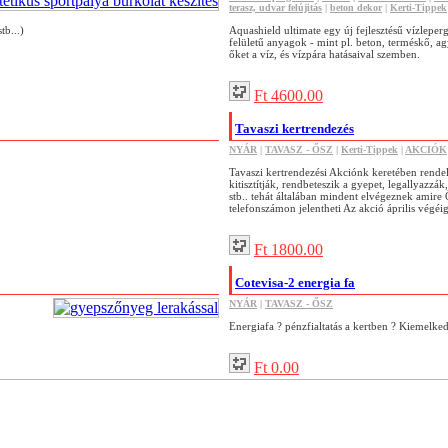
terasz, udvar felújitás
|
beton dekor
|
Kerti-Tippek
tb...)
Aquashield ultimate egy új fejlesztésű vízleper
felületű anyagok - mint pl. beton, terméskő, ag
őket a víz, és vízpára hatásaival szemben.
Ft 4600.00
Tavaszi kertrendezés
NYÁR
|
TAVASZ - ŐSZ
|
Kerti-Tippek
|
AKCIÓK
Tavaszi kertrendezési Akciónk keretében rendel
kitisztítják, rendbeteszik a gyepet, legallyazzák
stb.. tehát általában mindent elvégeznek amire
telefonszámon jelentheti Az akció április végéi
Ft 1800.00
Cotevisa-2 energia fa
NYÁR
|
TAVASZ - ŐSZ
Energiafa ? pénzfialtatás a kertben ? Kiemelked
Ft 0.00