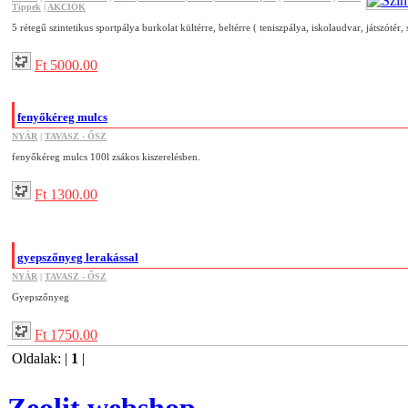
Tippek
|
AKCIÓK
5 rétegű szintetikus sportpálya burkolat kültérre, beltérre ( teniszpálya, iskolaudvar, játszótér, s
Ft 5000.00
fenyőkéreg mulcs
NYÁR
|
TAVASZ - ŐSZ
fenyőkéreg mulcs 100l zsákos kiszerelésben.
Ft 1300.00
gyepszőnyeg lerakással
NYÁR
|
TAVASZ - ŐSZ
Gyepszőnyeg
Ft 1750.00
Oldalak: |
1
|
Zeolit webshop