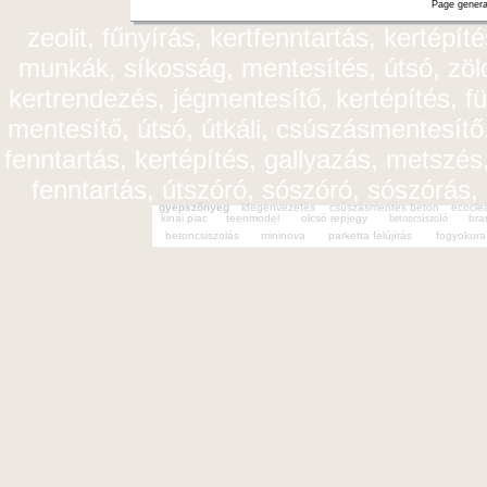
Page genera
zeolit, fűnyírás, kertfenntartás, kertépít
munkák, síkosság, mentesítés, útsó, zöldt
kertrendezés, jégmentesítő, kertépítés, fü
mentesítő, útsó, útkáli, csúszásmentesítő,
fenntartás, kertépítés, gallyazás, metszés,
fenntartás, útszóró, sószóró, sószórás,
gyepszőnyeg
idegenvezetés
csúszásmentes beton
ecocle
kinai piac
teenmodel
olcsó repjegy
betoncsiszoló
bra
betoncsiszolás
mininova
parketta felújítás
fogyokura