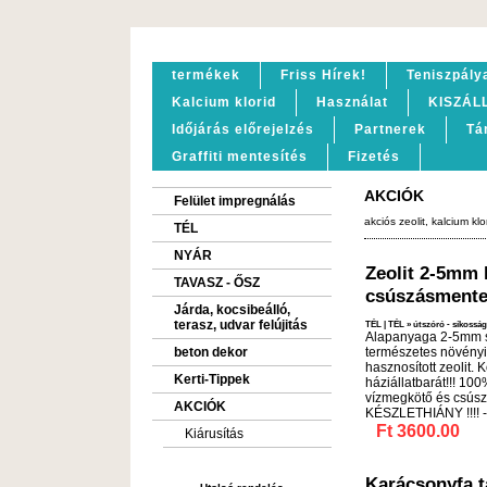
termékek
Friss Hírek!
Teniszpály
Kalcium klorid
Használat
KISZÁL
Időjárás előrejelzés
Partnerek
Tá
Graffiti mentesítés
Fizetés
AKCIÓK
Felület impregnálás
akciós zeolit, kalcium klor
TÉL
NYÁR
Zeolit 2-5mm 
TAVASZ - ŐSZ
csúszásmentes
Járda, kocsibeálló,
terasz, udvar felújitás
TÉL
|
TÉL
»
útszóró - síkossá
Alapanyaga 2-5mm 
beton dekor
természetes növényi
hasznosított zeolit. 
Kerti-Tippek
háziállatbarát!!! 10
vízmegkötő és csúszá
AKCIÓK
KÉSZLETHIÁNY !!!! -
Ft 3600.00
Kiárusítás
Karácsonyfa t