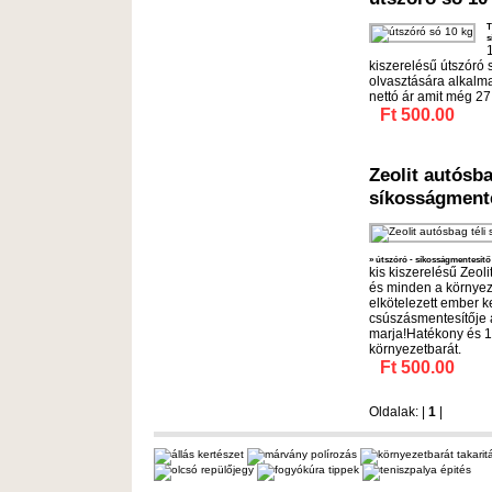
T
s
kiszerelésű útszóró 
olvasztására alkalmas
nettó ár amit még 27
Ft 500.00
Zeolit autósba
síkosságmente
»
útszóró - síkosságmentesítő
kis kiszerelésű Zeoli
és minden a környez
elkötelezett ember k
csúszásmentesítője a
marja!Hatékony és 
környezetbarát.
Ft 500.00
Oldalak: |
1
|