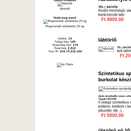
Utolsó rendelés
TÉL
|
AKCIÓK
lábtörlő
Kiváló minőségű, stab
karácsonyfa talp.
Vedd meg most!
Ft 4900.00
Regeneráló sótabletta 25 kg
Online:
13
lábtörlő
Today hits:
149
Yesterday hits:
174
TÉL
|
AKCIÓ
Total hits:
2,012
keti látör
Your IP:
216.73.216.104
Ft 20
Szintetikus s
burkolat készi
Járda, kocsibeálló, terasz, udva
Tippek
|
AKCIÓK
5 rétegű szintetikus 
kültérre, beltérre ( t
játszótér, stb...)
Ft 5000.00
útszóró só 10