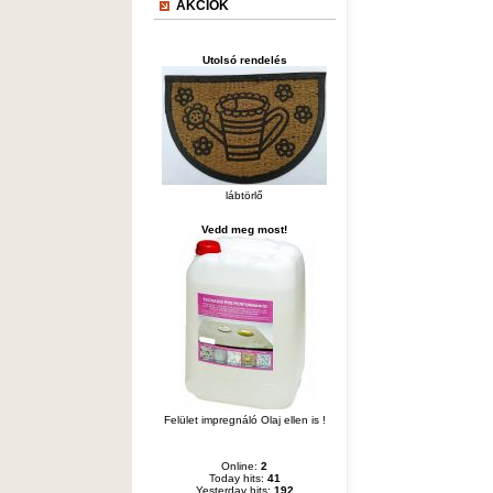
AKCIÓK
Utolsó rendelés
lábtörlő
Vedd meg most!
Felület impregnáló Olaj ellen is !
Online:
2
Today hits:
41
Yesterday hits:
192