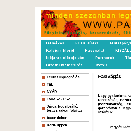
termékek
Friss Hírek!
Teniszpály
Kalcium klorid
Használat
KISZÁL
Időjárás előrejelzés
Partnerek
Tá
Graffiti mentesítés
Fizetés
Fakivágás
Felület impregnálás
TÉL
NYÁR
Nagy gyakorlattal v
TAVASZ - ŐSZ
rendezését, bozóti
(benzinköltség) 
Járda, kocsibeálló,
garantáltan a legjo
terasz, udvar felújitás
szállítjuk.
beton dekor
Kerti-Tippek
vagy átüldött