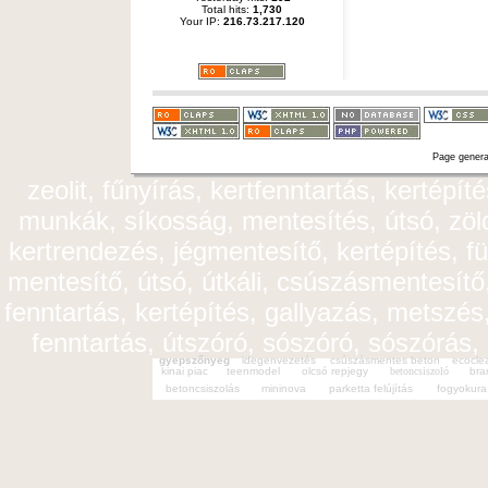
Total hits:
1,730
Your IP:
216.73.217.120
Page genera
zeolit, fűnyírás, kertfenntartás, kertépít
munkák, síkosság, mentesítés, útsó, zöldt
kertrendezés, jégmentesítő, kertépítés, fü
mentesítő, útsó, útkáli, csúszásmentesítő,
fenntartás, kertépítés, gallyazás, metszés,
fenntartás, útszóró, sószóró, sószórás,
gyepszőnyeg
idegenvezetés
csúszásmentes beton
ecocle
kinai piac
teenmodel
olcsó repjegy
betoncsiszoló
bra
betoncsiszolás
mininova
parketta felújítás
fogyokura