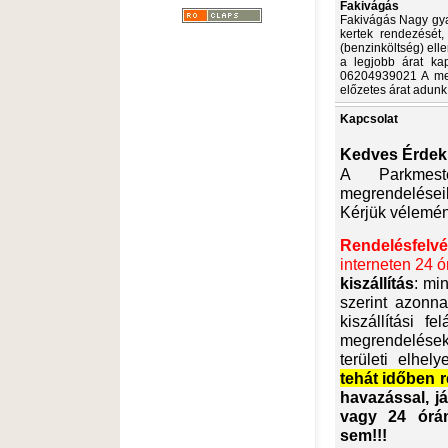
Fakivágás
Fakivágás Nagy gyak
kertek rendezését, 
(benzinköltség) el
a legjobb árat kapj
06204939021 A mell
előzetes árat adunk
Kapcsolat
Kedves Érdek
A Parkmes
megrendeléseik
Kérjük vélemén
Rendelésfelvét
interneten 24 
kiszállítás
: mi
szerint azonna
kiszállítási 
megrendeléseke
területi elhely
tehát időben 
havazással, j
vagy 24 órán
sem!!!