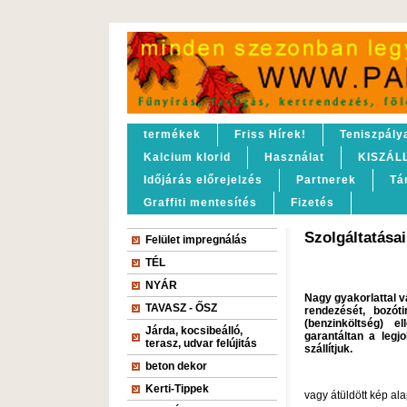
termékek
Friss Hírek!
Teniszpály
Kalcium klorid
Használat
KISZÁL
Időjárás előrejelzés
Partnerek
Tá
Graffiti mentesítés
Fizetés
Szolgáltatása
Felület impregnálás
TÉL
NYÁR
Nagy gyakorlattal v
TAVASZ - ŐSZ
rendezését, bozóti
(benzinköltség) 
Járda, kocsibeálló,
garantáltan a legjo
terasz, udvar felújitás
szállítjuk.
beton dekor
Kerti-Tippek
vagy átüldött kép al