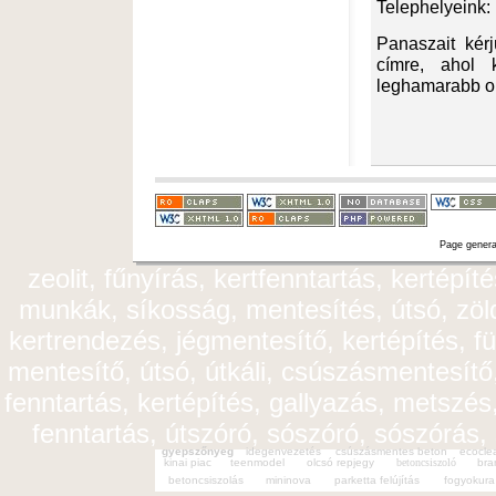
Telephelyeink
Panaszait kér
címre, ahol 
leghamarabb or
ödvöz
Page genera
zeolit, fűnyírás, kertfenntartás, kertépít
munkák, síkosság, mentesítés, útsó, zöldt
kertrendezés, jégmentesítő, kertépítés, fü
mentesítő, útsó, útkáli, csúszásmentesítő,
fenntartás, kertépítés, gallyazás, metszés,
fenntartás, útszóró, sószóró, sószórás,
gyepszőnyeg
idegenvezetés
csúszásmentes beton
ecocle
kinai piac
teenmodel
olcsó repjegy
betoncsiszoló
bra
betoncsiszolás
mininova
parketta felújítás
fogyokura