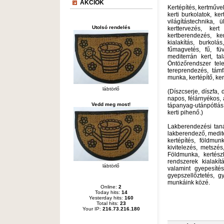
AKCIÓK
Kertépítés, kertművel
kerti burkolatok, kert
világítástechnika, ü
Utolsó rendelés
kerttervezés, kert
kertberendezés, ker
kialakítás, burkolá
fűmagvetés, fű, füv
mediterrán kert, ta
Öntöző­rendszer tel
tereprendezés, támf
munka, kertépítő, ker
lábtörlő
(Díszcserje, díszfa, 
napos, félárnyékos, á
Vedd meg most!
tápanyag-utánpótlás,
kerti pihenő.)
Lakberendezési taná
lak­berendező, me­dite
kertépítés, földmun
kivitelezés, metszé
Földmunka, kertészk
rendszerek kialakít
lábtörlő
valamint gyepesítés
gyepszellőztetés, gy
munkáink közé.
Online:
2
Today hits:
14
Yesterday hits:
160
Total hits:
23
Your IP:
216.73.216.180