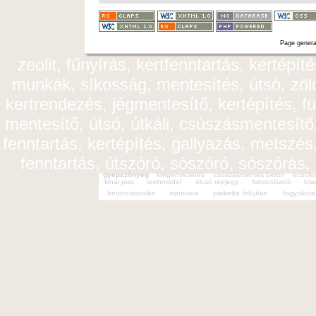
Page genera
zeolit, fűnyírás, kertfenntartás, kertépít
munkák, síkosság, mentesítés, útsó, zöldt
kertrendezés, jégmentesítő, kertépítés, fü
mentesítő, útsó, útkáli, csúszásmentesítő,
fenntartás, kertépítés, gallyazás, metszés,
fenntartás, útszóró, sószóró, sószórás,
gyepszőnyeg
idegenvezetés
csúszásmentes beton
ecocle
kinai piac
teenmodel
olcsó repjegy
betoncsiszoló
bra
betoncsiszolás
mininova
parketta felújítás
fogyokura