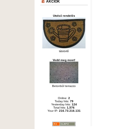
AKCIÓK
Utolsó rendelés
lábtörlő
Vedd meg most!
Betonból terrazzo
Online:
2
Today hits:
79
Yesterday hits:
124
Total hits:
1,576
Your IP:
216.73.216.131