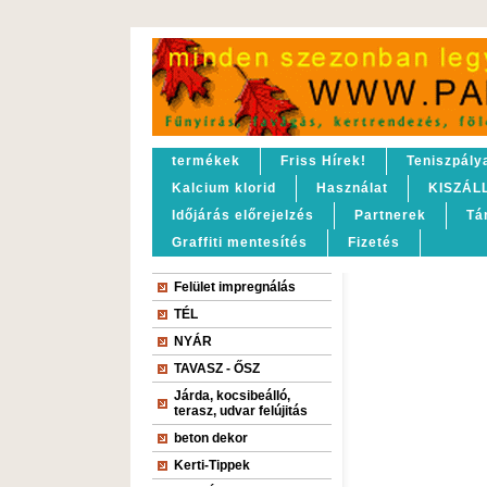
termékek
Friss Hírek!
Teniszpály
Kalcium klorid
Használat
KISZÁL
Időjárás előrejelzés
Partnerek
Tá
Graffiti mentesítés
Fizetés
Felület impregnálás
TÉL
NYÁR
TAVASZ - ŐSZ
Járda, kocsibeálló,
terasz, udvar felújitás
beton dekor
Kerti-Tippek