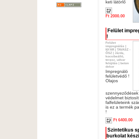
keti látörlő
Ft 2000.00
Felület impreg
!
Felület
impregnálás
|
NYÁR
|
TAVASZ -
ŐSZ
|
Járda,
kocsibeálló,
terasz, udvar
felújitás
|
beton
dekor
Impregnáló
felületvédő !
Olajos
szennyeződések e
védelmet biztosít
falfelületeink sz
is ez a termék pa
!
Ft 6400.00
Szintetikus s
burkolat kész