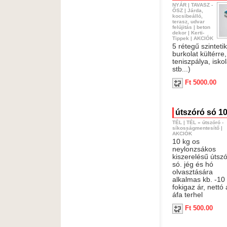
NYÁR
|
TAVASZ -
ŐSZ
|
Járda,
kocsibeálló,
terasz, udvar
felújitás
|
beton
dekor
|
Kerti-
Tippek
|
AKCIÓK
5 rétegű szinteti
burkolat kültérre,
teniszpálya, iskol
stb...)
Ft 5000.00
útszóró só 10
TÉL
|
TÉL
»
útszóró -
síkosságmentesítő
|
AKCIÓK
10 kg os
neylonzsákos
kiszerelésű útsz
só. jég és hó
olvasztására
alkalmas kb. -10
fokigaz ár, nettó
áfa terhel
Ft 500.00