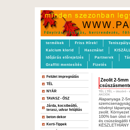
termékek
Friss Hírek!
Teniszpály
Kalcium klorid
Használat
KISZÁL
Időjárás előrejelzés
Partnerek
Tá
Graffiti mentesítés
Fizetés
Felület impregnálás
Zeolit 2-5mm
TÉL
csúszásmente
NYÁR
TÉL
|
TÉL
»
útszóró -
AKCIÓK
TAVASZ - ŐSZ
Alapanyaga 2-5
szemcsenagyság
Járda, kocsibeálló,
növényi tápanyag
terasz, udvar felújitás
zeolit. Környezet 
100% ban útsó m
beton dekor
és csúszásgátló 
Kerti-Tippek
KÉSZLETHIÁNY !!