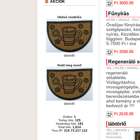
AKCIÓK
Ft 3600.00
Fűnyírás
Utolsó rendelés
NYÁR
|
TAVASZ - ŐSZ
Óradíjas fűnyírás
szélgépezés, kéz
nyírás,.Kiszállási 
függően. Budape
5-7000 Ft / óra
Ft 3500.00
lábtörlő
Regeneráló só
Vedd meg most!
TÉL
|
NYÁR
|
TAVASZ 
regeneráló
sótabletta.
Vízlágyításhoz,
mosogatógépbe,
mosógépbe, vízti
berendezésekbe,
ahol kemény a ví
lábtörlő
kedvező ár !!!!
Ft 2630.00
Online:
1
Today hits:
125
lábtörlő
Yesterday hits:
181
Total hits:
1,814
TÉL
|
AKCIÓK
|
Your IP:
216.73.217.122
AKCIÓK
»
Kiárusítás