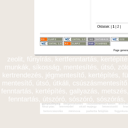
Oldalak: |
1
|
2
|
Page genera
zeolit, fűnyírás, kertfenntartás, kertépít
munkák, síkosság, mentesítés, útsó, zöldt
kertrendezés, jégmentesítő, kertépítés, fü
mentesítő, útsó, útkáli, csúszásmentesítő,
fenntartás, kertépítés, gallyazás, metszés,
fenntartás, útszóró, sószóró, sószórás,
gyepszőnyeg
idegenvezetés
csúszásmentes beton
ecocle
kinai piac
teenmodel
olcsó repjegy
betoncsiszoló
bra
betoncsiszolás
mininova
parketta felújítás
fogyokura